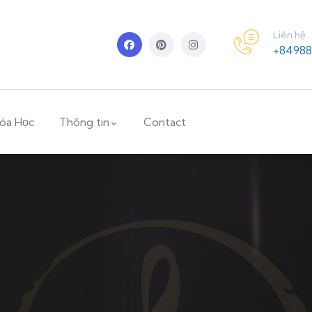
Liên hệ
+84988
óa Học
Thông tin
Contact