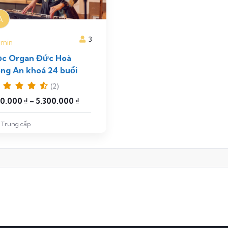
A
3
min
ọc Organ Đức Hoà
ng An khoá 24 buổi
(2)
50.000
₫
–
5.300.000
₫
Trung cấp