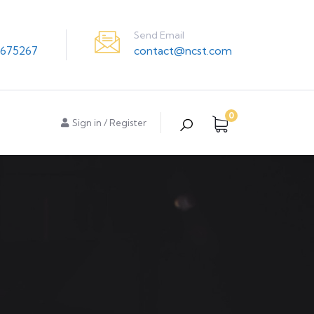
Send Email
contact@ncst.com
675267
0
Sign in
/
Register