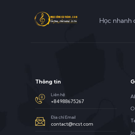
Học nhanh c
Thông tin
G
Liên hệ
A
+84988675267
O
Địa chỉ Email
T
contact@ncst.com
Jo