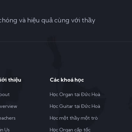
hóng và hiệu quả cùng với thầy
iới thiệu
Các khoá học
bout
Học Organ tại Đức Hoà
verview
Học Guitar tại Đức Hoà
eachers
Học một thầy một trò
in Us
Học Organ cấp tốc