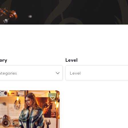
ory
Level
ategories
Level