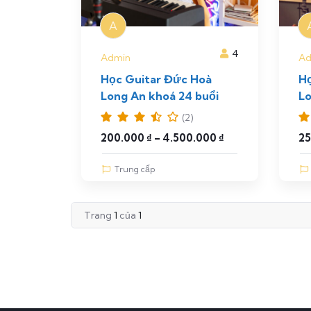
A
4
Admin
Ad
Học Guitar Đức Hoà
H
Long An khoá 24 buổi
Lo
(2)
200.000
₫
–
4.500.000
₫
2
Trung cấp
Trang
1
của
1