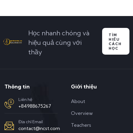
Học nhanh chóng và
TÌM
HIỂU
hiệu quả cùng với
CÁCH
HỌC
thầy
Thông tin
Giới thiệu
Liên hệ
About
+84988675267
Overview
Địa chỉ Email
Teachers
contact@ncst.com