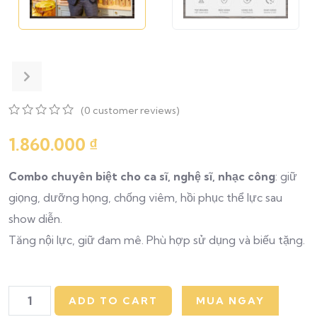
(
0
customer reviews)
0
5
0
out
1.860.000
₫
of
based
Combo chuyên biệt cho ca sĩ, nghệ sĩ, nhạc công
: giữ
on
customer
giọng, dưỡng họng, chống viêm, hồi phục thể lực sau
ratings
show diễn.
Tăng nội lực, giữ đam mê. Phù hợp sử dụng và biếu tặng.
ADD TO CART
MUA NGAY