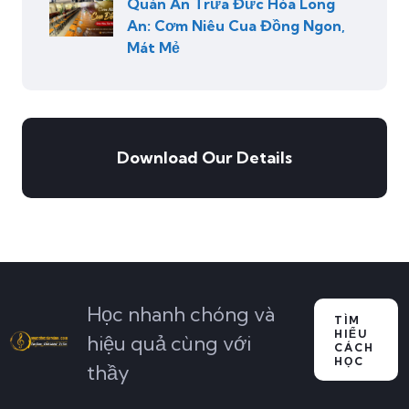
Quán Ăn Trưa Đức Hòa Long
An: Cơm Niêu Cua Đồng Ngon,
Mát Mẻ
Download Our Details
Học nhanh chóng và
TÌM
HIỂU
hiệu quả cùng với
CÁCH
HỌC
thầy