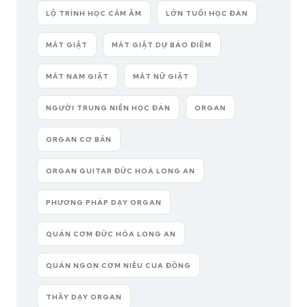
LỘ TRÌNH HỌC CẢM ÂM
LỚN TUỔI HỌC ĐÀN
MẮT GIẬT
MẮT GIẬT DỰ BÁO ĐIỀM
MẮT NAM GIẬT
MẮT NỮ GIẬT
NGƯỜI TRUNG NIÊN HỌC ĐÀN
ORGAN
ORGAN CƠ BẢN
ORGAN GUITAR ĐỨC HOÀ LONG AN
PHƯƠNG PHÁP DẠY ORGAN
QUÁN CƠM ĐỨC HÒA LONG AN
QUÁN NGON CƠM NIÊU CUA ĐỒNG
THẦY DẠY ORGAN