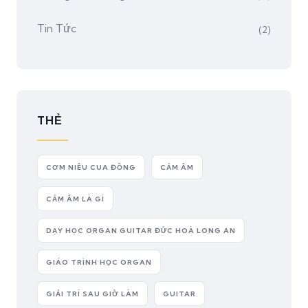
Tin Tức
(2)
THẺ
CƠM NIÊU CUA ĐỒNG
CẢM ÂM
CẢM ÂM LÀ GÌ
DẠY HỌC ORGAN GUITAR ĐỨC HOÀ LONG AN
GIÁO TRÌNH HỌC ORGAN
GIẢI TRÍ SAU GIỜ LÀM
GUITAR