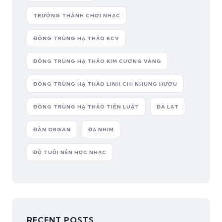
TRƯỞNG THÀNH CHƠI NHẠC
ĐÔNG TRÙNG HẠ THẢO KCV
ĐÔNG TRÙNG HẠ THẢO KIM CƯƠNG VÀNG
ĐÔNG TRÙNG HẠ THẢO LINH CHI NHUNG HƯƠU
ĐÔNG TRÙNG HẠ THẢO TIẾN LUẬT
ĐÀ LẠT
ĐÀN ORGAN
ĐẠ NHIM
ĐỘ TUỔI NÊN HỌC NHẠC
RECENT POSTS