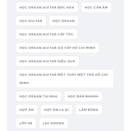
HỌC ORGAN GUITAR ĐỨC HÒA
HỌC CẢM ÂM
HỌC GUITAR
HỌC ORGAN
HỌC ORGAN GUITAR CẤP TỐC
HỌC ORGAN GUITAR GÒ VẤP HỒ CHÍ MINH
HỌC ORGAN GUITAR HIỆU QUA
HỌC ORGAN GUITAR MỘT THẦY MỘT TRÒ HỒ CHÍ
MINH
HỌC ORGAN TẠI NHÀ
HỌC ĐÀN NHANH
HỢP ÂM
HỢP ÂM LÀ GÌ
LÂM ĐỒNG
LỚP HÈ
LẠC DƯƠNG