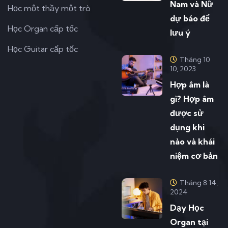
Nam và Nữ
Học một thầy một trò
dự báo để
Học Organ cấp tốc
lưu ý
Học Guitar cấp tốc
Tháng 10
10, 2023
Hợp âm là
gì? Hợp âm
được sử
dụng khi
nào và khái
niệm cơ bản
Tháng 8 14,
2024
Dạy Học
Organ tại