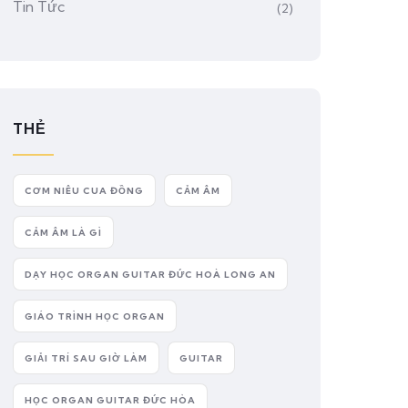
Tin Tức
(2)
THẺ
CƠM NIÊU CUA ĐỒNG
CẢM ÂM
CẢM ÂM LÀ GÌ
DẠY HỌC ORGAN GUITAR ĐỨC HOÀ LONG AN
GIÁO TRÌNH HỌC ORGAN
GIẢI TRÍ SAU GIỜ LÀM
GUITAR
HỌC ORGAN GUITAR ĐỨC HÒA