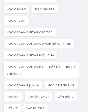
HỌC CẢM ÂM
HỌC GUITAR
HỌC ORGAN
HỌC ORGAN GUITAR CẤP TỐC
HỌC ORGAN GUITAR GÒ VẤP HỒ CHÍ MINH
HỌC ORGAN GUITAR HIỆU QUA
HỌC ORGAN GUITAR MỘT THẦY MỘT TRÒ HỒ
CHÍ MINH
HỌC ORGAN TẠI NHÀ
HỌC ĐÀN NHANH
HỢP ÂM
HỢP ÂM LÀ GÌ
LÂM ĐỒNG
LỚP HÈ
LẠC DƯƠNG