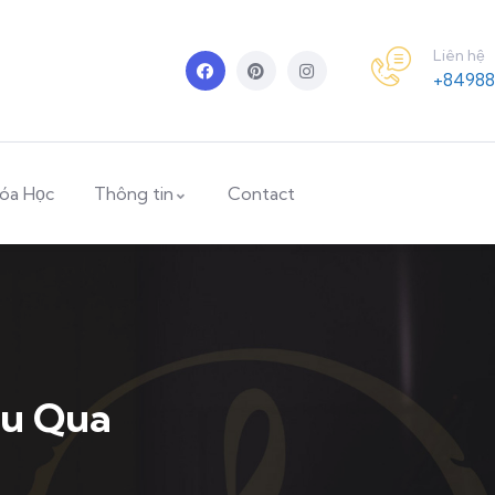
Liên hệ
+84988
óa Học
Thông tin
Contact
ệu Qua