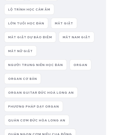
LỘ TRÌNH HỌC CẢM ÂM
LỚN TUỔI HỌC ĐÀN
MẮT GIẬT
MẮT GIẬT DỰ BÁO ĐIỀM
MẮT NAM GIẬT
MẮT NỮ GIẬT
NGƯỜI TRUNG NIÊN HỌC ĐÀN
ORGAN
ORGAN CƠ BẢN
ORGAN GUITAR ĐỨC HOÀ LONG AN
PHƯƠNG PHÁP DẠY ORGAN
QUÁN CƠM ĐỨC HÒA LONG AN
QUÁN NGON CƠM NIÊU CUA ĐỒNG