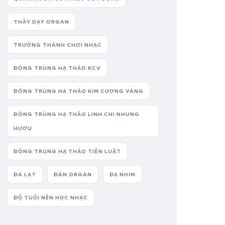
THẦY DẠY ORGAN
TRƯỞNG THÀNH CHƠI NHẠC
ĐÔNG TRÙNG HẠ THẢO KCV
ĐÔNG TRÙNG HẠ THẢO KIM CƯƠNG VÀNG
ĐÔNG TRÙNG HẠ THẢO LINH CHI NHUNG
HƯƠU
ĐÔNG TRÙNG HẠ THẢO TIẾN LUẬT
ĐÀ LẠT
ĐÀN ORGAN
ĐẠ NHIM
ĐỘ TUỔI NÊN HỌC NHẠC