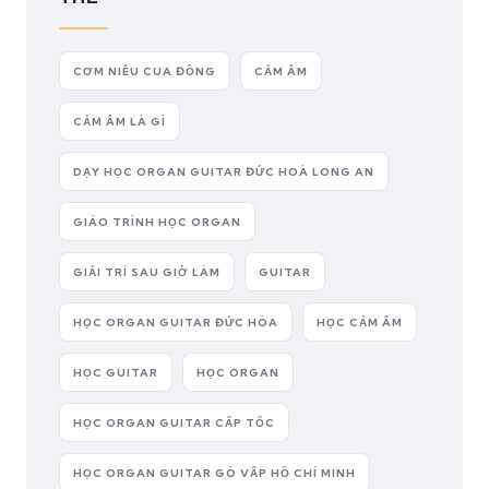
CƠM NIÊU CUA ĐỒNG
CẢM ÂM
CẢM ÂM LÀ GÌ
DẠY HỌC ORGAN GUITAR ĐỨC HOÀ LONG AN
GIÁO TRÌNH HỌC ORGAN
GIẢI TRÍ SAU GIỜ LÀM
GUITAR
HỌC ORGAN GUITAR ĐỨC HÒA
HỌC CẢM ÂM
HỌC GUITAR
HỌC ORGAN
HỌC ORGAN GUITAR CẤP TỐC
HỌC ORGAN GUITAR GÒ VẤP HỒ CHÍ MINH