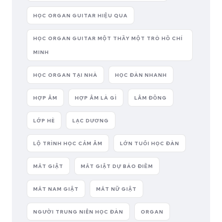
HỌC ORGAN GUITAR HIỆU QUA
HỌC ORGAN GUITAR MỘT THẦY MỘT TRÒ HỒ CHÍ
MINH
HỌC ORGAN TẠI NHÀ
HỌC ĐÀN NHANH
HỢP ÂM
HỢP ÂM LÀ GÌ
LÂM ĐỒNG
LỚP HÈ
LẠC DƯƠNG
LỘ TRÌNH HỌC CẢM ÂM
LỚN TUỔI HỌC ĐÀN
MẮT GIẬT
MẮT GIẬT DỰ BÁO ĐIỀM
MẮT NAM GIẬT
MẮT NỮ GIẬT
NGƯỜI TRUNG NIÊN HỌC ĐÀN
ORGAN