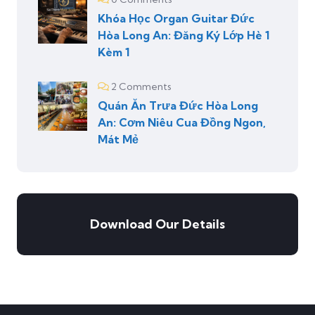
Khóa Học Organ Guitar Đức
Hòa Long An: Đăng Ký Lớp Hè 1
Kèm 1
2 Comments
Quán Ăn Trưa Đức Hòa Long
An: Cơm Niêu Cua Đồng Ngon,
Mát Mẻ
Download Our Details