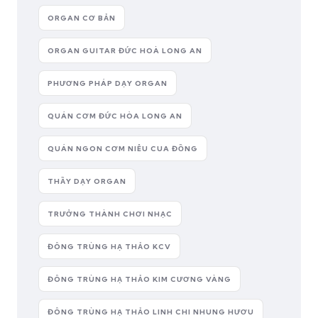
ORGAN CƠ BẢN
ORGAN GUITAR ĐỨC HOÀ LONG AN
PHƯƠNG PHÁP DẠY ORGAN
QUÁN CƠM ĐỨC HÒA LONG AN
QUÁN NGON CƠM NIÊU CUA ĐỒNG
THẦY DẠY ORGAN
TRƯỞNG THÀNH CHƠI NHẠC
ĐÔNG TRÙNG HẠ THẢO KCV
ĐÔNG TRÙNG HẠ THẢO KIM CƯƠNG VÀNG
ĐÔNG TRÙNG HẠ THẢO LINH CHI NHUNG HƯƠU