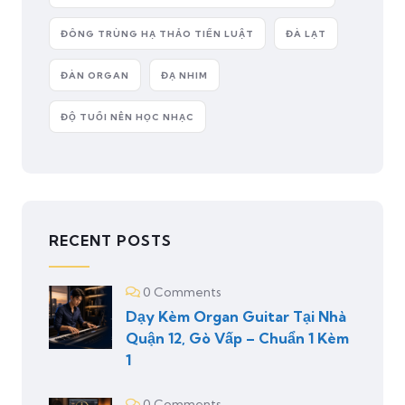
ĐÔNG TRÙNG HẠ THẢO TIẾN LUẬT
ĐÀ LẠT
ĐÀN ORGAN
ĐẠ NHIM
ĐỘ TUỔI NÊN HỌC NHẠC
RECENT POSTS
0 Comments
Dạy Kèm Organ Guitar Tại Nhà
Quận 12, Gò Vấp – Chuẩn 1 Kèm
1
0 Comments