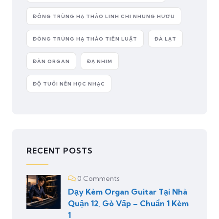
ĐÔNG TRÙNG HẠ THẢO LINH CHI NHUNG HƯƠU
ĐÔNG TRÙNG HẠ THẢO TIẾN LUẬT
ĐÀ LẠT
ĐÀN ORGAN
ĐẠ NHIM
ĐỘ TUỔI NÊN HỌC NHẠC
RECENT POSTS
0 Comments
Dạy Kèm Organ Guitar Tại Nhà
Quận 12, Gò Vấp – Chuẩn 1 Kèm
1